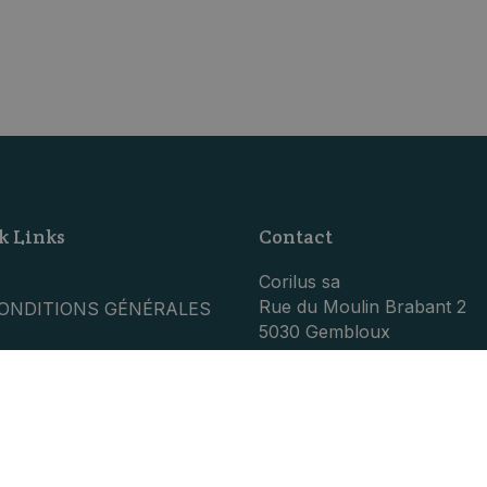
k Links
Contact
Corilus sa
Rue du Moulin Brabant 2
ONDITIONS GÉNÉRALES
5030 Gembloux
ISCLAIMER
Numéro d'entreprise:
LOG
0428.555.896
RIVACY POLICY
+32 (0)81 77 99 30