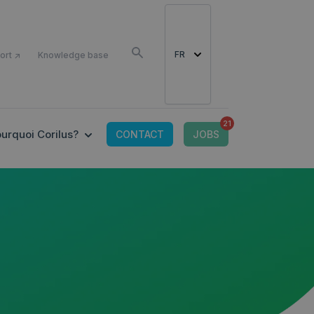
COMME
FR
ort ↗
Knowledge base
21
OR CONNECTED TOOLS
 SUBMENU FOR OFFRE IT
SHOW SUBMENU FOR POURQUOI CORILUS?
urquoi Corilus?
CONTACT
JOBS