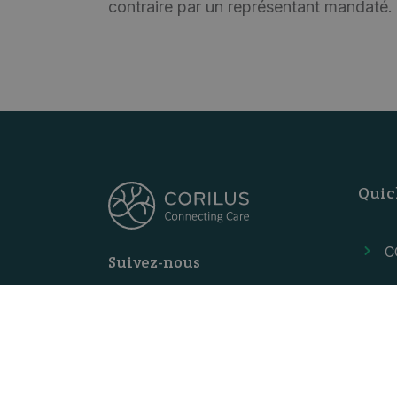
contraire par un représentant mandaté.
Quic
C
Suivez-nous
D
B
P