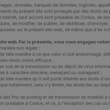
s, images, données, banques de données, logiciels, ap
ents du présent site sont protégés par des droits de pr
ent interdit, sauf accord écrit préalable de Corilus, de 
duire, de modifier, de publier, de distribuer, d'envoye
oposées sur le présent site web, de même que d'en octro
 site web. Par la présente, vous vous engagez nota
 manière non légale ;
 de telle manière à ce que celui-ci soit endommagé, défo
utre rendu moins efficace ;
b en vue de la transmission ou du dépôt de virus infor
iel à caractère obscène, menaçant ou outrageant ;
 de telle manière qu'il soit porté atteinte aux droits 
que notamment, sans s'y limiter, les droits liés au respe
 à des fins de posting et de transmission de matériel à 
on préalable à Corilus, et ce, à l'exception des cas o