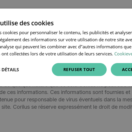
alité et relative aux cookies
utilise des cookies
tive aux cookies.
 cookies pour personnaliser le contenu, les publicités et analyser 
galement des informations sur votre utilisation de notre site av
ilus
"analyse qui peuvent les combiner avec d"autres informations que
 ont collectées lors de votre utilisation de leurs services.
Cookieve
le site web
 DÉTAILS
REFUSER TOUT
ACC
 services (ci-après dénommés les « informations ») offe
s de quelque nature que ce soit. Corilus ne peut être 
de ces informations. Ces informations sont fournies e
tenue pour responsable de virus éventuels dans la mes
 site. Corilus se réserve expressément le droit de modi