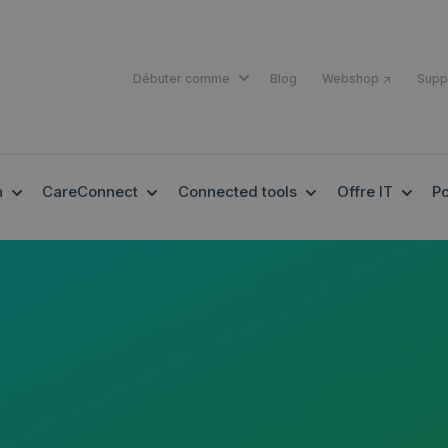
SHOW SUBMENU FOR DÉBUTER 
Débuter comme
Blog
Webshop ↗
Supp
SHOW SUBMENU FOR EHEALTH
SHOW SUBMENU FOR CARECONNECT
SHOW SUBMENU F
SHOW
h
CareConnect
Connected tools
Offre IT
Po