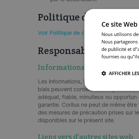
Politique de confidenti
Ce site Web 
Voir Politique de confidentialité et rela
Nous utilisons des
Nous partageons é
Responsabilité de Cor
de publicité et d
fournies ou qu"ils
Informations disponibles sur 
AFFICHER LES
Les informations, logiciels, produits et
biais peuvent contenir des imperfection
adéquat, fiable, minutieux ou opportun 
garantie. Corilus ne peut de même être 
des mesures de précaution prises sur le
disponibles sur le présent site.
Liens vers d'autres sites web