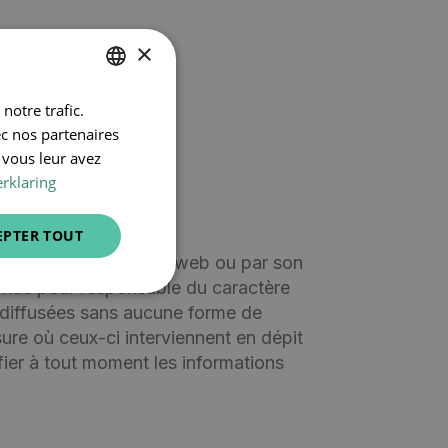
×
notre trafic.
DUTCH
ec nos partenaires
FRENCH
 vous leur avez
ENGLISH
rklaring
EPTER TOUT
rts sur le présent site web ou par son
tenue pour responsable du caractère
t diffusées sans aucune forme de
ure où ceux-ci interviennent en dépit
fier à tout moment les informations