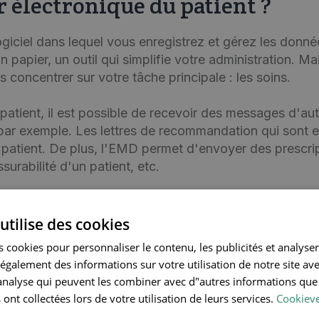
r électronique du patient ?
ogiciel dans lequel vous enregistrez et gérez les donné
papier, un outil qui simplifie votre administration. Mai
oncentrer sur votre tâche principale : les soins.
atient, il est possible de recevoir des messages d'aut
, par exemple. Les lettres de recommandation qui sont
patient. De plus, l'EMD permet d'envoyer des prescript
surabilité d'un patient, etc.
utilise des cookies
r électronique du patient
 cookies pour personnaliser le contenu, les publicités et analyser 
galement des informations sur votre utilisation de notre site av
"analyse qui peuvent les combiner avec d"autres informations que
Communiquer
 ont collectées lors de votre utilisation de leurs services.
Cookieve
rapidement et en toute