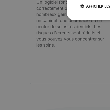
Un logiciel fonctionnant
AFFICHER LES
correctement peut représenter de
nombreux gains d'efficacité dans
un cabinet, une pharmacie ou un
centre de soins résidentiels. Les
risques d'erreurs sont réduits et
vous pouvez vous concentrer sur
les soins.