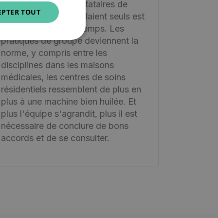
L'époque où les prestataires de
EPTER TOUT
soins de santé travaillaient seuls est
révolue depuis longtemps. Les
pratiques de groupe deviennent la
norme, y compris entre les
disciplines dans les maisons
médicales, les centres de soins
résidentiels ressemblent de plus en
plus à une machine bien huilée. Et
plus l'équipe s'agrandit, plus il est
nécessaire de conclure de bons
accords et de se consulter.