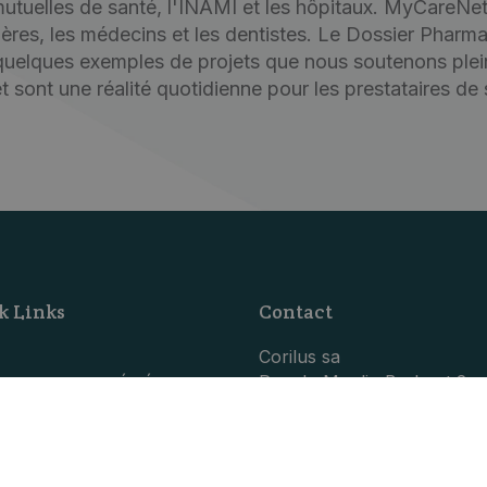
s mutuelles de santé, l'INAMI et les hôpitaux. MyCareNe
mières, les médecins et les dentistes. Le Dossier Pharm
 quelques exemples de projets que nous soutenons plei
 sont une réalité quotidienne pour les prestataires de 
k Links
Contact
Corilus sa
Rue du Moulin Brabant 2
ONDITIONS GÉNÉRALES
5030 Gembloux
ISCLAIMER
Numéro d'entreprise:
LOG