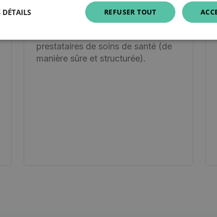
sécurité
 DÉTAILS
REFUSER TOUT
ACC
Mieux communiquer avec les autres
prestataires de soins de santé (de
manière sûre et structurée).