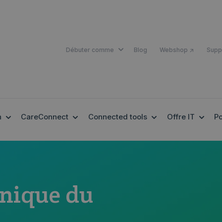
SHOW SUBMENU FOR DÉBUTER 
Débuter comme
Blog
Webshop ↗
Supp
SHOW SUBMENU FOR EHEALTH
SHOW SUBMENU FOR CARECONNECT
SHOW SUBMENU F
SHOW
h
CareConnect
Connected tools
Offre IT
Po
onique du