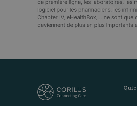
de première ligne, les laboratoires, le
logiciel pour les pharmaciens, les infir
Chapter IV, eHealthBox,... ne sont que
deviennent de plus en plus importants et
Quic
C
Suivez-nous
D
B