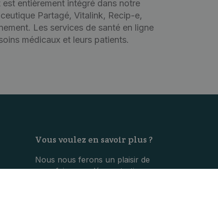
t est entièrement intégré dans notre
aceutique Partagé, Vitalink, Recip-e,
nement. Les services de santé en ligne
soins médicaux et leurs patients.
Vous voulez en savoir plus ?
Nous nous ferons un plaisir de
vous faire une démonstration
personnalisée de nos produits.
CONTACT