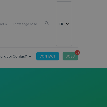
COMME
FR
ort ↗
Knowledge base
21
OR CONNECTED TOOLS
 SUBMENU FOR OFFRE IT
SHOW SUBMENU FOR POURQUOI CORILUS?
urquoi Corilus?
CONTACT
JOBS