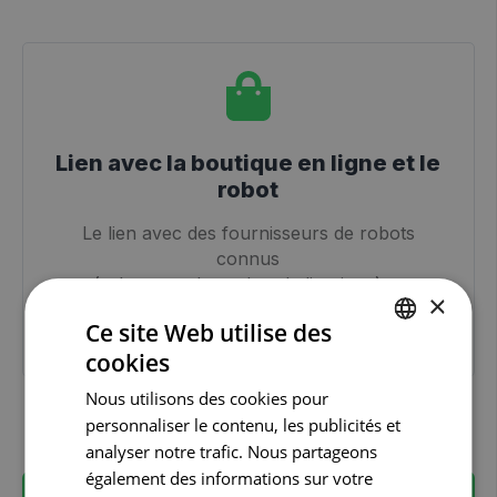
Lien avec la boutique en ligne et le
robot
Le lien avec des fournisseurs de robots
connus
(robot mural et robot de livraison) et
×
l'intégration avec une boutique en ligne sont
Ce site Web utilise des
standard dans CareConnect Pharmacist.
cookies
DUTCH
Nous utilisons des cookies pour
FRENCH
personnaliser le contenu, les publicités et
ENGLISH
analyser notre trafic. Nous partageons
également des informations sur votre