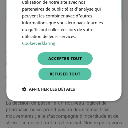
>> CES SERVICES SONT INCLUS DANS
utilisation de notre site avec nos
CARECONNECT PHARMACIST, ALORS
partenaires de publicité et d"analyse qui
COMMENCEZ DÈS MAINTENANT !
peuvent les combiner avec d"autres
informations que vous leur avez fournies
ou qu"ils ont collectées lors de votre
utilisation de leurs services.
Cookieverklaring
Démarrage rapide avec
ACCEPTER TOUT
CareConnect Pharmacist
REFUSER TOUT
Démarrage sans souci en 4 étapes avec
l'aide de nos experts
AFFICHER LES DÉTAILS
La décision de passer à un nouveau logiciel de
pharmacie ne se prend pas en deux temps trois
mouvements ; elle s'accompagne d'incertitude et de
stress, ce qui est tout à fait normal. Nos experts vous