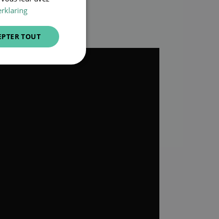
ENGLISH
rklaring
EPTER TOUT