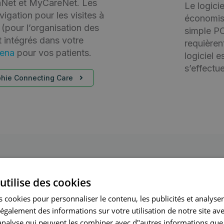
cinNet et MyCareNet. Les
Le logici
gation pour les visites à
économise
(pour l’organisation des
simple PC 
 intégrés dans votre
requièren
ena
pour vos patients.
logiciel 
s’effectu
phie Connecting Care
utilise des cookies
edical Post
 cookies pour personnaliser le contenu, les publicités et analyser 
galement des informations sur votre utilisation de notre site av
et comment fonctionne CareConnect Medical
"analyse qui peuvent les combiner avec d"autres informations que