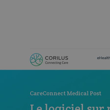
eHealt
CareConnect Medical Post
Le logiciel sur