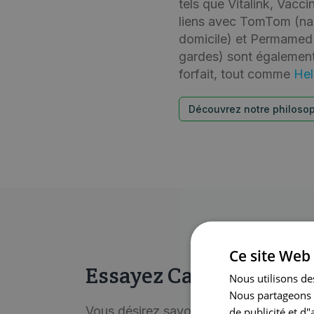
tels que Vitalink, Vac
liens avec TomTom (navi
domicile) et Permamed 
gardes) sont également
forfait, tout comme
Hel
Découvrez notre philoso
Ce site Web 
Essayez CareConnect M
Nous utilisons des
Nous partageons é
Vous désirez savoir à quoi ressemble 
de publicité et d