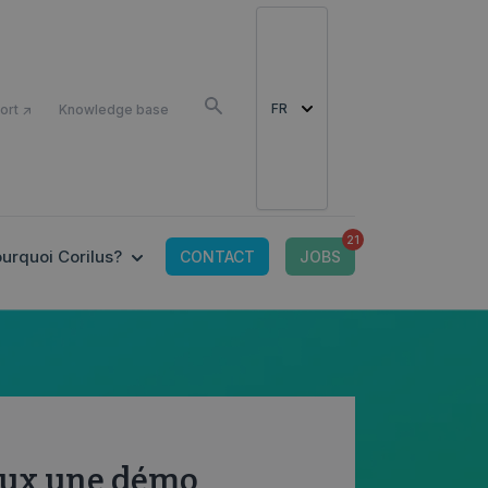
COMME
FR
ort ↗
Knowledge base
21
OR CONNECTED TOOLS
 SUBMENU FOR OFFRE IT
SHOW SUBMENU FOR POURQUOI CORILUS?
urquoi Corilus?
CONTACT
JOBS
eux une démo