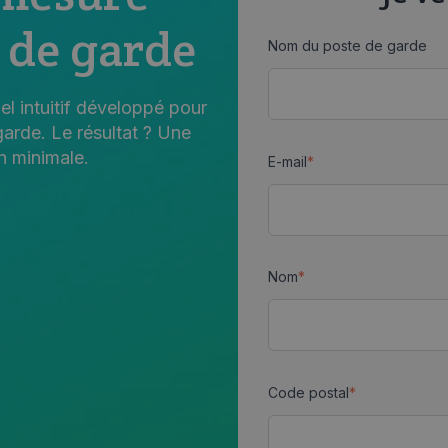
s de garde
Nom du poste de garde
l intuitif développé pour
garde. Le résultat ? Une
n minimale.
E-mail
*
Nom
*
Code postal
*