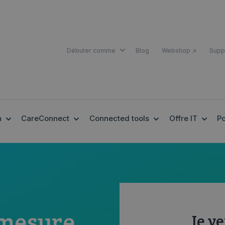
SHOW SUBMENU FOR DÉBUTER 
Débuter comme
Blog
Webshop ↗
Supp
SHOW SUBMENU FOR EHEALTH
SHOW SUBMENU FOR CARECONNECT
SHOW SUBMENU F
SHOW
h
CareConnect
Connected tools
Offre IT
Po
 mesure
Je v