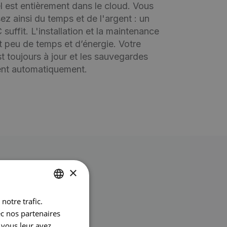
el est entièrement dans le cloud. Vous
z ainsi du temps et de l'argent : un
suffit. L'installation et la maintenance
t peu de temps et d’énergie. Votre
est toujours à jour et les sauvegardes
ent automatiquement.
×
notre trafic.
DUTCH
ec nos partenaires
FRENCH
 vous leur avez