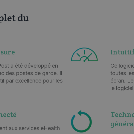
plet du
esure
Intuiti
ost a été développé en
Ce logicie
ec des postes de garde. Il
toutes le
il par excellence pour les
écran. Le
le logici
necté
Techno
généra
nt aux services eHealth