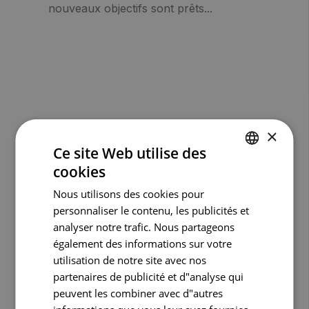
nouveaux objectifs sont prêts...
×
Ce site Web utilise des
cookies
DUTCH
Nous utilisons des cookies pour
FRENCH
personnaliser le contenu, les publicités et
ENGLISH
analyser notre trafic. Nous partageons
également des informations sur votre
Communiquer avec des
utilisation de notre site avec nos
collègues et des patients
partenaires de publicité et d"analyse qui
peuvent les combiner avec d"autres
Consultez votre eHealthbox directement