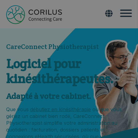
CareConnect Physiotherapist
Logiciel pour
kinésithérapeutes.
Adapté à votre cabinet.
Que vous
débutiez en kinésithérapie
ou que vous
gériez un cabinet bien rodé, CareConnect
Physiotherapist simplifie votre administration au
quotidien : facturation, dossiers patients et
connexions eHealth sécurisées, où que vous