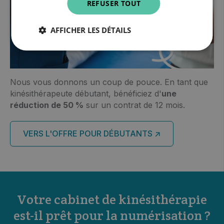
REFUSER TOUT
AFFICHER LES DÉTAILS
Nous vous donnons un coup de pouce. En tant que
kinésithérapeute débutant, bénéficiez d'
une
réduction de 50 %
sur un contrat de 12 mois.
VERS L'OFFRE POUR DÉBUTANTS ↗
Votre cabinet de kinésithérapie
est-il prêt pour la numérisation ?