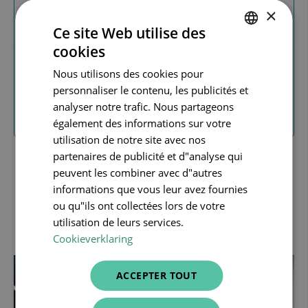
×
✅
Inclus
: agenda en ligne (Helena Pro Calendar) et
Ce site Web utilise des
CareConnect Physio Go (mobile)
cookies
DUTCH
Nous utilisons des cookies pour
FRENCH
personnaliser le contenu, les publicités et
CONTACTEZ-NOUS
ENGLISH
analyser notre trafic. Nous partageons
également des informations sur votre
utilisation de notre site avec nos
Les prix indiqués sont hors TVA
partenaires de publicité et d"analyse qui
peuvent les combiner avec d"autres
informations que vous leur avez fournies
ou qu"ils ont collectées lors de votre
Vous débutez en tant que
utilisation de leurs services.
kinésithérapeute ?
Cookieverklaring
ACCEPTER TOUT