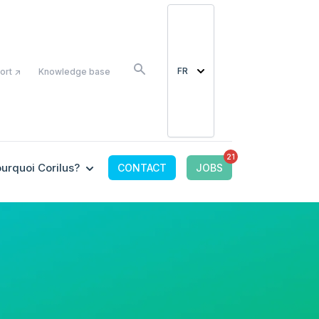
COMME
FR
ort ↗
Knowledge base
21
OR CONNECTED TOOLS
 SUBMENU FOR OFFRE IT
SHOW SUBMENU FOR POURQUOI CORILUS?
urquoi Corilus?
CONTACT
JOBS