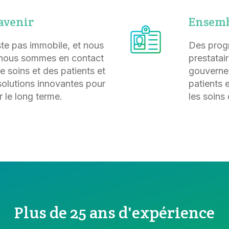
avenir
Ensemb
ste pas immobile, et nous
Des progr
, nous sommes en contact
prestatai
e soins et des patients et
gouvernem
olutions innovantes pour
patients 
r le long terme.
les soins
Plus de 25 ans d'expérience