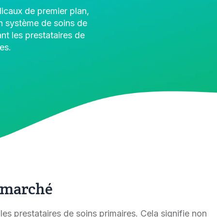
dicaux de premier plan,
n système de soins de
ant les prestataires de
es.
e marché
les prestataires de soins primaires. Cela signifie non