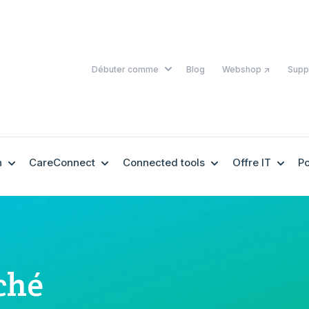
SHOW SUBMENU FOR DÉBUTER 
Débuter comme
Blog
Webshop ↗
Supp
SHOW SUBMENU FOR EHEALTH
SHOW SUBMENU FOR CARECONNECT
SHOW SUBMENU F
SHOW
h
CareConnect
Connected tools
Offre IT
Po
ché