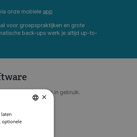
via onze mobiele
app
aal voor groepspraktijken en grote
matische back-ups werk je altijd up-to-
ftware
erapist is eenvoudig in gebruik.
×
 laten
DUTCH
 optionele
FRENCH
ENGLISH