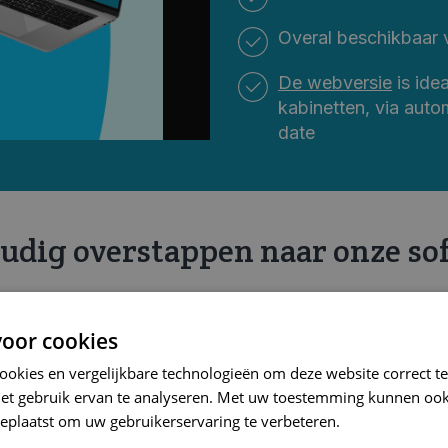
Overal beschikbaar 
De webversie
is ide
kabinetten, via auto
date
udig overstappen naar onze so
oftware of helemaal nieuw bent: CareConnect Physioth
Wij begeleiden je bij elke stap.
oor cookies
cookies en vergelijkbare technologieën om deze website correct te
ONTDEK DE 6 STAPPEN
het gebruik ervan te analyseren. Met uw toestemming kunnen ook
eplaatst om uw gebruikerservaring te verbeteren.