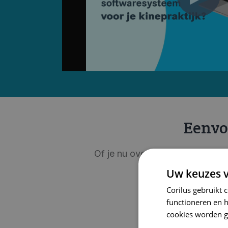
Eenvo
Of je nu overstapt van andere s
Uw keuzes v
Corilus gebruikt 
functioneren en 
cookies worden g