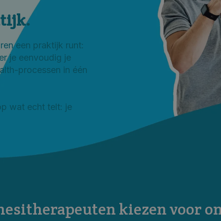
tijk.
aren een praktijk runt:
r je eenvoudig je
ealth-processen in één
p wat echt telt: je
esitherapeuten kiezen voor on