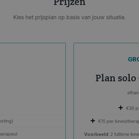
Prijzen
Kies het prijsplan op basis van jouw situatie.
GR
Plan solo
afhan
€30 p
osting)
€15 per kinesithera
herapeut
Voorbeeld
: 2 fulltime k