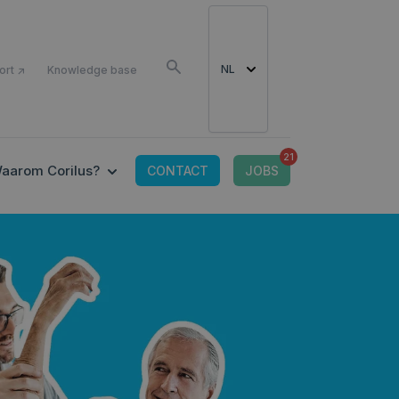
LS
NL
ort ↗
Knowledge base
21
CONNECTED TOOLS
 SUBMENU FOR IT-OMGEVING
SHOW SUBMENU FOR WAAROM CORILUS?
aarom Corilus?
CONTACT
JOBS