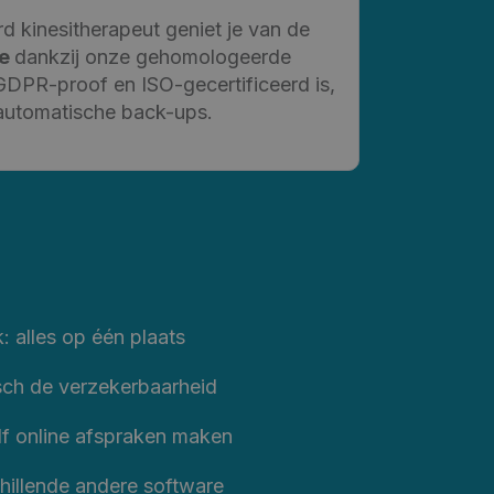
d kinesitherapeut geniet je van de
ie
dankzij onze gehomologeerde
 GDPR-proof en ISO-gecertificeerd is,
 automatische back-ups.
: alles op één plaats
isch de verzekerbaarheid
lf online afspraken maken
hillende andere software