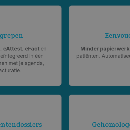
egrepen
Eenvoud
t,
eAttest
,
eFact
en
Minder papierwerk
 geïntegreerd in één
patiënten. Automatisee
amen met je agenda,
cturatie.
ëntendossiers
Gehomologe