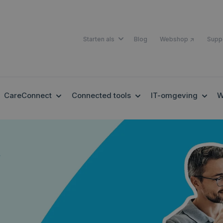
SHOW SUBMENU FOR STARTEN A
Starten als
Blog
Webshop ↗
Supp
OW SUBMENU FOR EHEALTH
SHOW SUBMENU FOR CARECONNECT
SHOW SUBMENU FOR 
SHOW
CareConnect
Connected tools
IT-omgeving
W