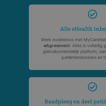
Alle eHealth inb
Werk moeiteloos met MyCareNe
eAgreement
. Alles is volledig
gebruiksvriendelijk platform, s
patiëntendossiers en fa
Raadpleeg en deel pati