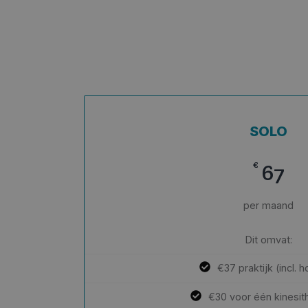
SOLO
€
67
per maand
Dit omvat:
€37 praktijk (incl. h
€30 voor één kinesit