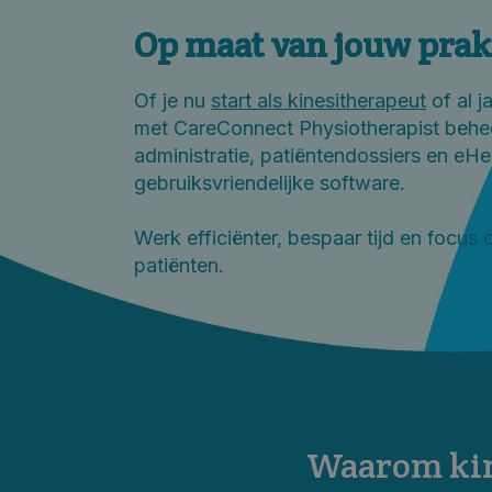
Op maat van jouw prak
Of je nu
start als kinesitherapeut
of al j
met CareConnect Physiotherapist behee
administratie, patiëntendossiers en eH
gebruiksvriendelijke software.
Werk efficiënter, bespaar tijd en focus o
patiënten.
Waarom kin