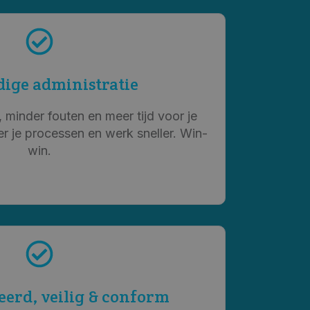
ige administratie
, minder fouten en meer tijd voor je
r je processen en werk sneller. Win-
win.
erd, veilig & conform