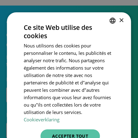
×
Vous avez des questions ou des
Ce site Web utilise des
commentaires sur notre politique
cookies
DUTCH
de qualité et de sécurité ?
Nous utilisons des cookies pour
FRENCH
personnaliser le contenu, les publicités et
N'hésitez pas à nous en faire part en utilisant le
ENGLISH
analyser notre trafic. Nous partageons
formulaire ci-dessous.
également des informations sur votre
utilisation de notre site avec nos
Entreprise
partenaires de publicité et d"analyse qui
peuvent les combiner avec d"autres
informations que vous leur avez fournies
ou qu"ils ont collectées lors de votre
utilisation de leurs services.
Prénom
Cookieverklaring
ACCEPTER TOUT