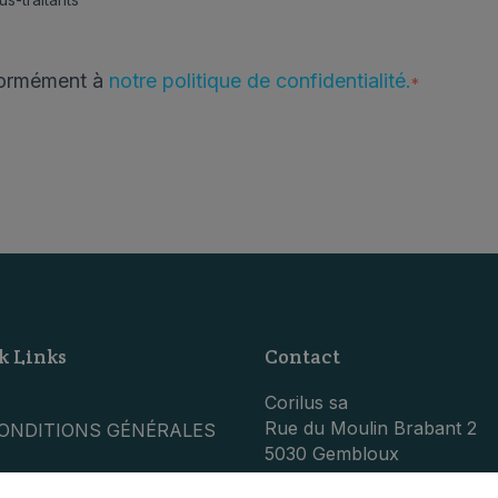
formément à
notre politique de confidentialité.
*
k Links
Contact
Corilus sa
Rue du Moulin Brabant 2
ONDITIONS GÉNÉRALES
5030 Gembloux
ISCLAIMER