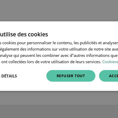
nnect Admin+
Careconnect Elder
utilise des cookies
 cookies pour personnaliser le contenu, les publicités et analyser 
Partenaires d'héberge
galement des informations sur votre utilisation de notre site av
• Combell
"analyse qui peuvent les combiner avec d"autres informations que
• E-Klipse
 ont collectées lors de votre utilisation de leurs services.
Cookieve
Partenaires informatiq
• E-Klipse (développeur 
 DÉTAILS
REFUSER TOUT
ACC