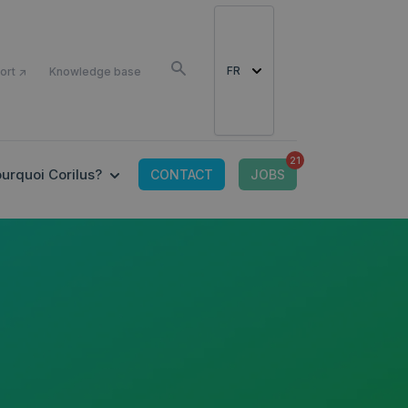
COMME
FR
ort ↗
Knowledge base
21
OR CONNECTED TOOLS
 SUBMENU FOR OFFRE IT
SHOW SUBMENU FOR POURQUOI CORILUS?
urquoi Corilus?
CONTACT
JOBS