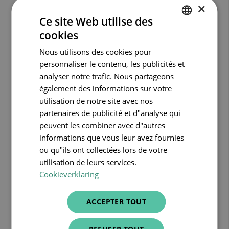
Harald Meert
×
Ce site Web utilise des
District Manager
cookies
Région Limbourg
DUTCH
Nous utilisons des cookies pour
FRENCH
personnaliser le contenu, les publicités et
PRENDRE RENDEZ-VOUS
ENGLISH
analyser notre trafic. Nous partageons
également des informations sur votre
utilisation de notre site avec nos
0491 62 92 17
partenaires de publicité et d"analyse qui
peuvent les combiner avec d"autres
informations que vous leur avez fournies
ou qu"ils ont collectées lors de votre
utilisation de leurs services.
Cookieverklaring
ACCEPTER TOUT