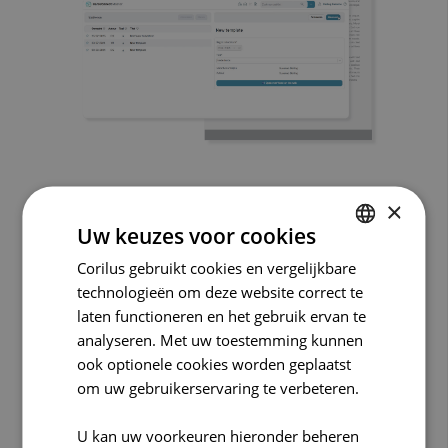
×
Verwijsbrieven met eigen
Uw keuzes voor cookies
logo en branding
Corilus gebruikt cookies en vergelijkbare
DUTCH
Met CareConnect Specialist maak je
technologieën om deze website correct te
FRENCH
snel en eenvoudig templates aan voor
laten functioneren en het gebruik ervan te
ENGLISH
verwijsbrieven en documenten. En dat
analyseren. Met uw toestemming kunnen
allemaal met jouw eigen branding en
ook optionele cookies worden geplaatst
logo.
om uw gebruikerservaring te verbeteren.
U kan uw voorkeuren hieronder beheren