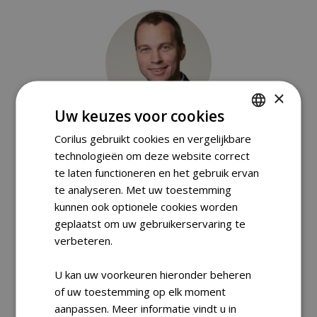
×
Uw keuzes voor cookies
Tom Claes
Corilus gebruikt cookies en vergelijkbare
DUTCH
Business Development Manager
technologieën om deze website correct
FRENCH
T: +32 (0)486 28 70 14
te laten functioneren en het gebruik ervan
ENGLISH
te analyseren. Met uw toestemming
kunnen ook optionele cookies worden
geplaatst om uw gebruikerservaring te
verbeteren.
U kan uw voorkeuren hieronder beheren
of uw toestemming op elk moment
aanpassen. Meer informatie vindt u in