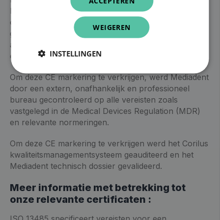
ACCEPTEREN
Dentist afdeling een MDR CE markering gehaald voor
onze Mediadent V8 applicatie. Deze CE markering
WEIGEREN
geeft aan dat onze Mediadent v8 applicatie voldoet
aan de strenge wettelijke veiligheids- en prestatie
INSTELLINGEN
eisen.
Om deze CE markering te verkrijgen, werd Mediadent
door een extern, onafhankelijk en professioneel
bureau gecontroleerd op alle vereisten zoals
vastgelegd in de Medical Devices Regulation (MDR)
en relevante normeringen.
Om deze CE markering te verkrijgen werd het Corilus
kwaliteitsmanagementsysteem geauditeerd en het
Mediadent technisch dossier gevalideerd.
Meer informatie met betrekking tot
onze relevante certificaten :
ISO 13485 specificeert vereisten voor een