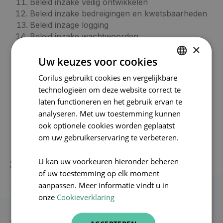
Beleid inzake veilig ontwikkelen
Beleid inzake bedreigingen en kwetsbaarheden
Beleid inzage logging
Beleid inzake wachtwoorden
×
Beleid inzake fysieke toegang
Beleid inzake toegang op afstand
Uw keuzes voor cookies
Beleid voor beveiliging van leveranciers
Corilus gebruikt cookies en vergelijkbare
DUTCH
Corilus Code of Conduct
technologieën om deze website correct te
FRENCH
laten functioneren en het gebruik ervan te
ENGLISH
analyseren. Met uw toestemming kunnen
ook optionele cookies worden geplaatst
om uw gebruikerservaring te verbeteren.
Software as a Medical Device
U kan uw voorkeuren hieronder beheren
of uw toestemming op elk moment
(
SaMD
)
aanpassen. Meer informatie vindt u in
onze
Cookieverklaring
Binnen Corilus heeft onze CareConnect Imaging