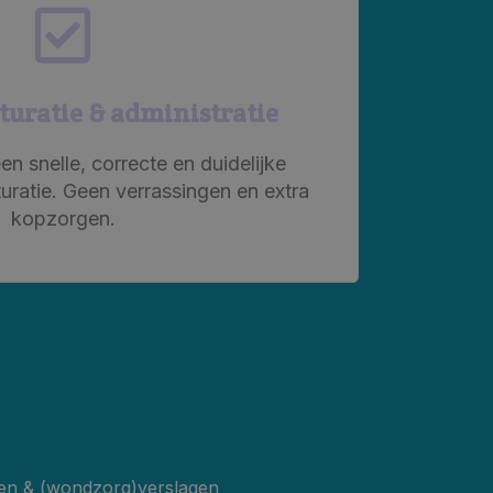
turatie & administratie
en snelle, correcte en duidelijke
turatie. Geen verrassingen en extra
kopzorgen.
en & (wondzorg)verslagen