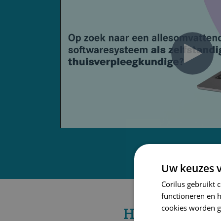
Uw keuzes v
Corilus gebruikt 
functioneren en 
cookies worden g
Hoe andere v