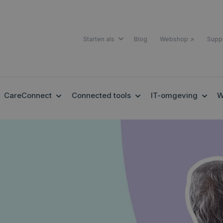
SHOW SUBMENU FOR STARTEN A
Starten als
Blog
Webshop ↗
Supp
OW SUBMENU FOR EHEALTH
SHOW SUBMENU FOR CARECONNECT
SHOW SUBMENU FOR 
SHOW
CareConnect
Connected tools
IT-omgeving
W