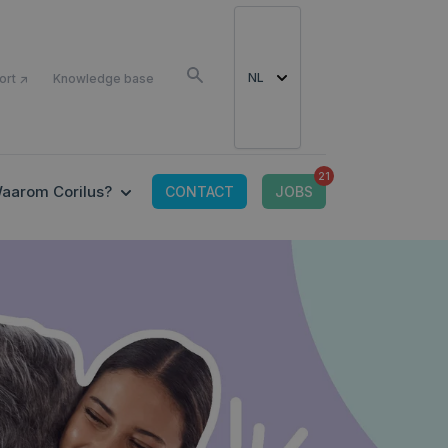
LS
NL
ort ↗
Knowledge base
21
CONNECTED TOOLS
 SUBMENU FOR IT-OMGEVING
SHOW SUBMENU FOR WAAROM CORILUS?
aarom Corilus?
CONTACT
JOBS