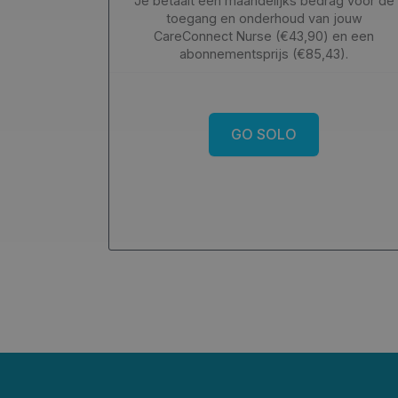
Je betaalt een maandelijks bedrag voor de
toegang en onderhoud van jouw
CareConnect Nurse (€43,90) en een
abonnementsprijs (€85,43).
GO SOLO