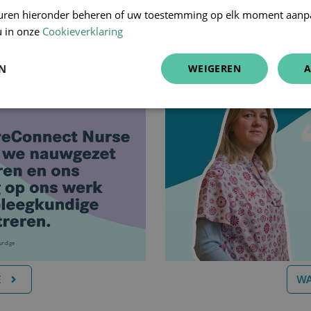
uren hieronder beheren of uw toestemming op elk moment aanp
De software voor thuisverpleging in de praktijk.
u in onze
Cookieverklaring
EN
WEIGEREN
A
E
WA