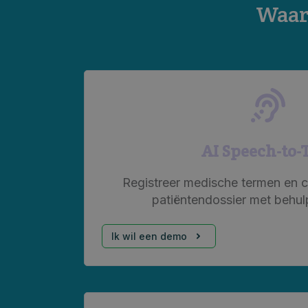
Waar
AI Speech-to-
Registreer medische termen en cij
patiëntendossier met behul
Ik wil een demo