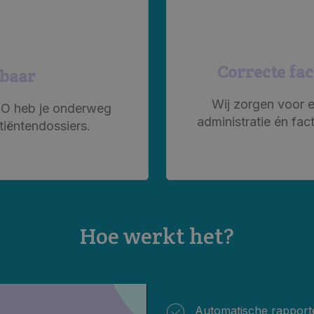
Correcte fac
kbaar
Wij zorgen voor e
GO heb je onderweg
administratie én fac
tiëntendossiers.
Hoe werkt het?
Automatische rapport