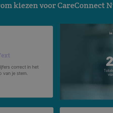
om kiezen voor CareConnect N
Text
fers correct in het
p van je stem.