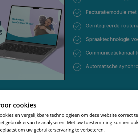
Facturatiemodule met 
Geïntegreerde routena
Spraaktechnologie voo
Communicatiekanaal tu
Automatische synchron
oor cookies
cookies en vergelijkbare technologieën om deze website correct te
het gebruik ervan te analyseren. Met uw toestemming kunnen ook
eplaatst om uw gebruikerservaring te verbeteren.
erpleegkundigen CareConnect 