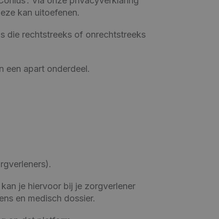
‘Corilus’. Via onze privacyverklaring
deze kan uitoefenen.
s die rechtstreeks of onrechtstreeks
n een apart onderdeel.
rgverleners).
an je hiervoor bij je zorgverlener
ens en medisch dossier.