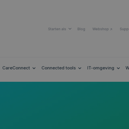
SHOW SUBMENU FOR STARTEN A
Starten als
Blog
Webshop ↗
Supp
OW SUBMENU FOR EHEALTH
SHOW SUBMENU FOR CARECONNECT
SHOW SUBMENU FOR 
SHOW
CareConnect
Connected tools
IT-omgeving
W