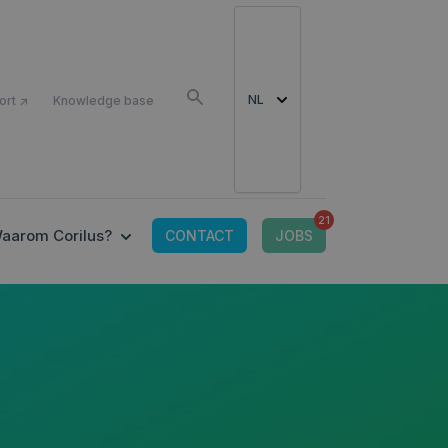
LS
NL
ort ↗
Knowledge base
21
CONNECTED TOOLS
 SUBMENU FOR IT-OMGEVING
SHOW SUBMENU FOR WAAROM CORILUS?
aarom Corilus?
CONTACT
JOBS