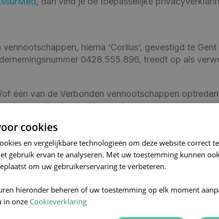
ssurMed
, dan vind je de toepasselijke privacyverklari
vennootschappen, hierna ‘Corilus’, gevestigd te Gent
ernemingsnummer 0428.555.896, treedt op als verwe
n/of één van de Verbonden vennootschappen optreden 
andere partij, afhankelijk van de gegevensstromen en
ordt de hoedanigheid van de partij(en) vermeld in het a
oor cookies
vacyverklaring.
cookies en vergelijkbare technologieën om deze website correct te
oonsgegevens?
het gebruik ervan te analyseren. Met uw toestemming kunnen ook
eplaatst om uw gebruikerservaring te verbeteren.
 privacy te kunnen garanderen. Corilus neemt de nodig
 gegevens veilig te laten verlopen.
uren hieronder beheren of uw toestemming op elk moment aanp
u in onze
Cookieverklaring
erwerken in opdracht van Corilus vereisen wij dat da