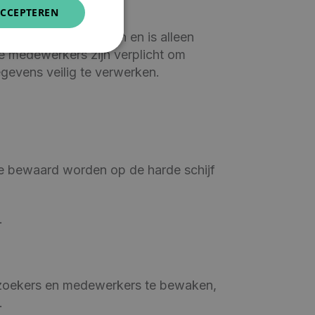
CCEPTEREN
sbruik te voorkomen en is alleen
e medewerkers zijn verplicht om
gevens veilig te verwerken.
ie bewaard worden op de harde schijf
.
bezoekers en medewerkers te bewaken,
.