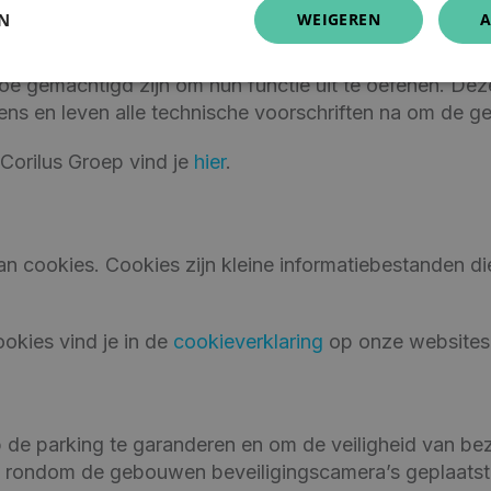
n nemen conform de GDPR.
EN
WEIGEREN
A
is beperkt om ongeoorloofde toegang, wijziging of mi
e gemachtigd zijn om hun functie uit te oefenen. Dez
ns en leven alle technische voorschriften na om de ge
 Corilus Groep vind je
hier
.
 cookies. Cookies zijn kleine informatiebestanden d
okies vind je in de
cookieverklaring
op onze websites
 de parking te garanderen en om de veiligheid van 
en rondom de gebouwen beveiligingscamera’s geplaatst