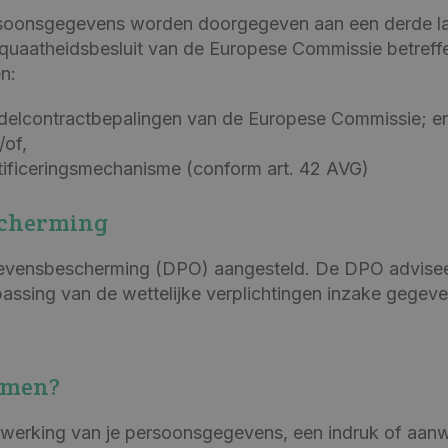
ersoonsgegevens worden doorgegeven aan een derde land 
equaatheidsbesluit van de Europese Commissie betreff
n:
elcontractbepalingen van de Europese Commissie; en
/of,
rtificeringsmechanisme (conform art. 42 AVG)
scherming
gegevensbescherming (DPO) aangesteld. De DPO advise
ssing van de wettelijke verplichtingen inzake gegev
emen?
erking van je persoonsgegevens, een indruk of aanwij