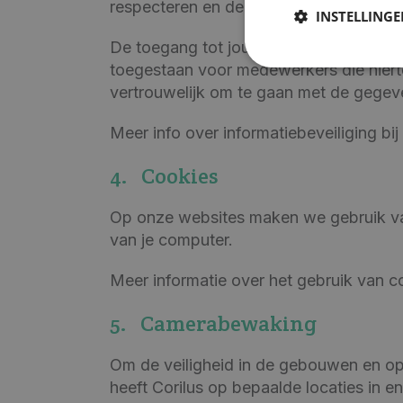
respecteren en de nodige maatregele
INSTELLING
De toegang tot jouw persoonsgegevens 
toegestaan voor medewerkers die hierto
vertrouwelijk om te gaan met de gegeve
Meer info over informatiebeveiliging bij
4.
Cookies
Op onze websites maken we gebruik van
van je computer.
Meer informatie over het gebruik van co
5.
Camerabewaking
Om de veiligheid in de gebouwen en op
heeft Corilus op bepaalde locaties in 