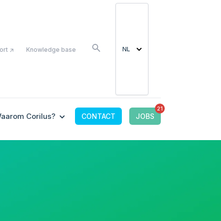
LS
NL
ort ↗
Knowledge base
21
CONNECTED TOOLS
 SUBMENU FOR IT-OMGEVING
SHOW SUBMENU FOR WAAROM CORILUS?
aarom Corilus?
CONTACT
JOBS