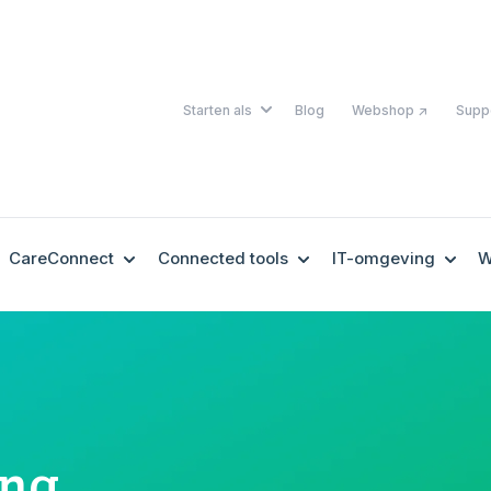
SHOW SUBMENU FOR STARTEN A
Starten als
Blog
Webshop ↗
Supp
OW SUBMENU FOR EHEALTH
SHOW SUBMENU FOR CARECONNECT
SHOW SUBMENU FOR 
SHOW
CareConnect
Connected tools
IT-omgeving
W
ing