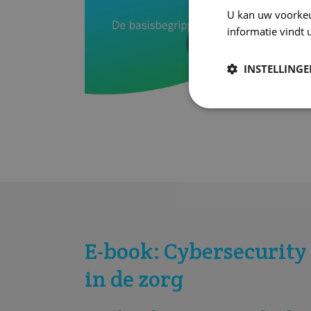
U kan uw voorke
informatie vindt 
INSTELLING
E-book: Cybersecurity
in de zorg