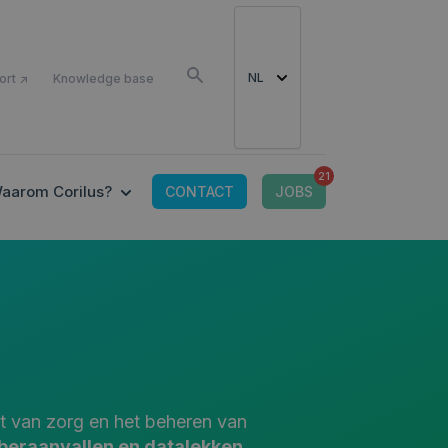
LS
NL
ort ↗
Knowledge base
21
CONNECTED TOOLS
 SUBMENU FOR IT-OMGEVING
SHOW SUBMENU FOR WAAROM CORILUS?
aarom Corilus?
CONTACT
JOBS
it van zorg en het beheren van
yberaanvallen en datalekken
.