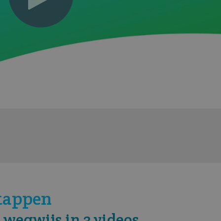
stappen
 wegwijs in 3 videos