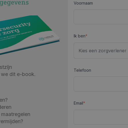
 gegevens
Voornaam
Ik ben
*
tzijn
Telefoon
 we dit e-book.
en?
Email
*
deren
e maatregelen
vermijden?