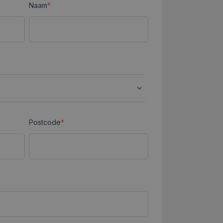
Naam
*
Postcode
*