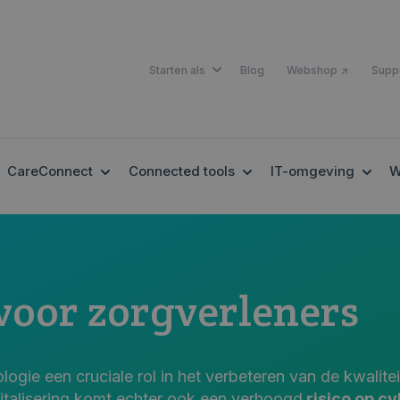
SHOW SUBMENU FOR STARTEN A
Starten als
Blog
Webshop ↗
Supp
OW SUBMENU FOR EHEALTH
SHOW SUBMENU FOR CARECONNECT
SHOW SUBMENU FOR 
SHOW
CareConnect
Connected tools
IT-omgeving
W
voor zorgverleners
ogie een cruciale rol in het verbeteren van de kwalite
italisering komt echter ook een verhoogd
risico op c