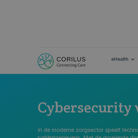
SH
eHealth
Cybersecurity 
In de moderne zorgsector speelt technol
patiëntgegevens. Met de groeiende dig