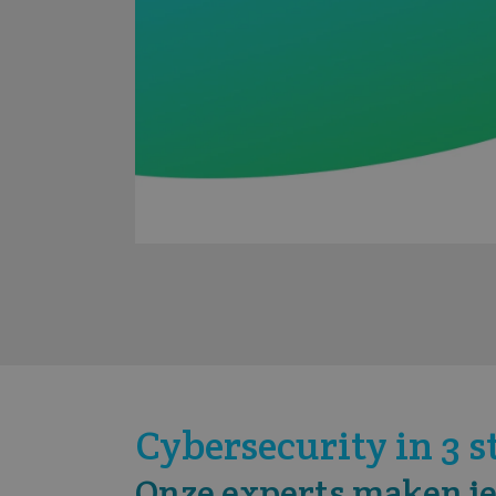
Cybersecurity in 3 
Onze experts maken je