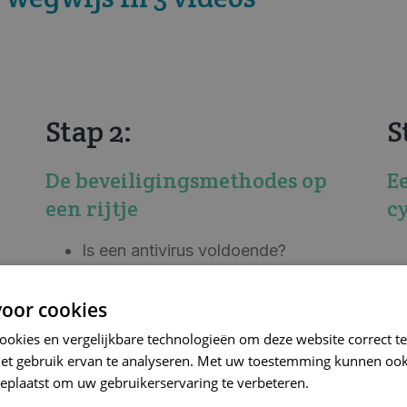
Stap 2:
S
De beveiligingsmethodes op
E
een rijtje
c
Is een antivirus voldoende?
Waarom is back up zo noodzakelijk?
En hoe vaak doen je dit best?
oor cookies
cookies en vergelijkbare technologieën om deze website correct te
het gebruik ervan te analyseren. Met uw toestemming kunnen ook
eplaatst om uw gebruikerservaring te verbeteren.