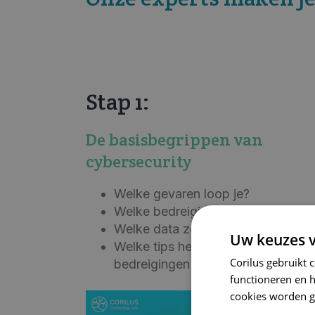
Stap 1:
De basisbegrippen van
cybersecurity
Welke gevaren loop je?
Welke bedreigingen zijn er?
Welke data zoeken de criminelen?
Uw keuzes v
Welke tips helpen je om
Corilus gebruikt 
bedreigingen te voorkomen?
functioneren en 
cookies worden g