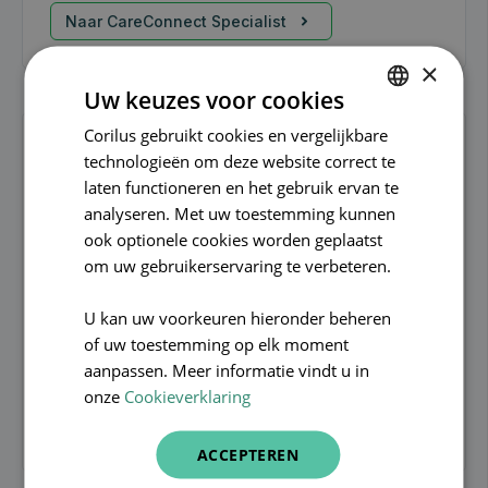
Naar CareConnect Specialist
×
Uw keuzes voor cookies
Corilus gebruikt cookies en vergelijkbare
DUTCH
technologieën om deze website correct te
FRENCH
laten functioneren en het gebruik ervan te
ENGLISH
analyseren. Met uw toestemming kunnen
ook optionele cookies worden geplaatst
Kinesist
om uw gebruikerservaring te verbeteren.
Onze software is ontwikkeld op basis van
U kan uw voorkeuren hieronder beheren
jarenlange ervaring en nauwe samenwerking
of uw toestemming op elk moment
met jouw collega-kinesitherapeuten. Hij is dus
aanpassen. Meer informatie vindt u in
perfect afgestemd op jouw behoeften.
onze
Cookieverklaring
Naar CareConnect Kinesist
ACCEPTEREN