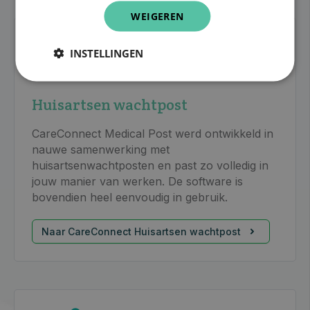
WEIGEREN
INSTELLINGEN
Huisartsen wachtpost
CareConnect Medical Post werd ontwikkeld in
nauwe samenwerking met
huisartsenwachtposten en past zo volledig in
jouw manier van werken. De software is
bovendien heel eenvoudig in gebruik.
Naar CareConnect Huisartsen wachtpost