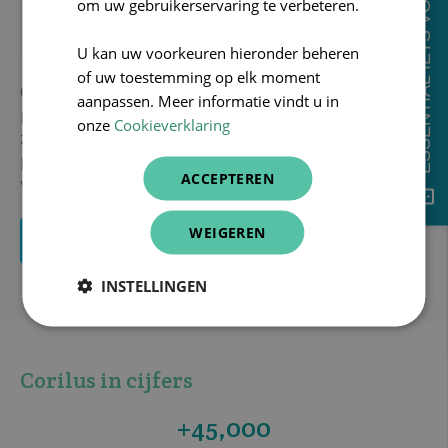
ESSENTIAL IETS VOOR JOU?
om uw gebruikerservaring te verbeteren.
U kan uw voorkeuren hieronder beheren
of uw toestemming op elk moment
Corilus is, als toonaangevend medische software
aanpassen. Meer informatie vindt u in
provider, op een missie om een slim en efficiënt
onze
Cookieverklaring
zorgsysteem te ontwikkelen door zorgverleners,
patiënten en belanghebbenden met elkaar te
ACCEPTEREN
verbinden. Wij noemen dit Connecting Care.
WEIGEREN
MEER OVER CONNECTING CARE
INSTELLINGEN
Corilus in cijfers
+45,000