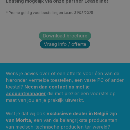
Leasing mogelijk via onze partner Leaseline!
* Promo geldig voor bestellingen t.e.m. 31/03/2025
Download brochure
Vraag info / offerte
Wens je advies over of een offerte voor één van de
hieronder vermelde toestellen, een vaste PC of ander
toestel?
Neem dan contact op met je
accountmanager
die met plezier een voorstel op
maat van jou en je praktijk uitwerkt.
Wist je dat wij ook
exclusieve dealer in België
zijn
van Morita
, een van de belangrijkste producenten
van medisch-technische producten ter wereld?