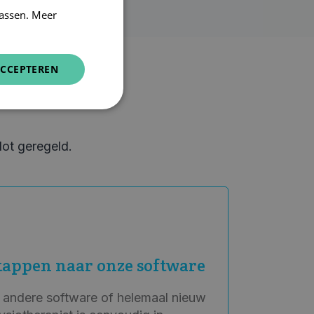
assen. Meer
CCEPTEREN
lot geregeld.
tappen naar onze software
n andere software of helemaal nieuw