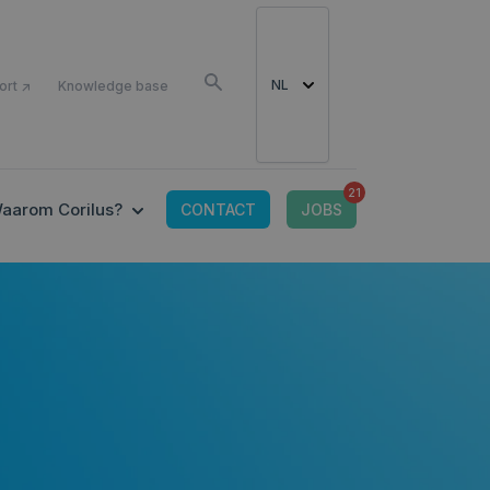
LS
NL
ort ↗
Knowledge base
21
CONNECTED TOOLS
 SUBMENU FOR IT-OMGEVING
SHOW SUBMENU FOR WAAROM CORILUS?
aarom Corilus?
CONTACT
JOBS