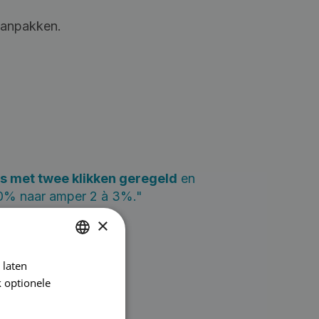
 aanpakken.
es met twee klikken geregeld
en
n 20% naar amper 2 à 3%."
×
 laten
DUTCH
 optionele
FRENCH
ENGLISH