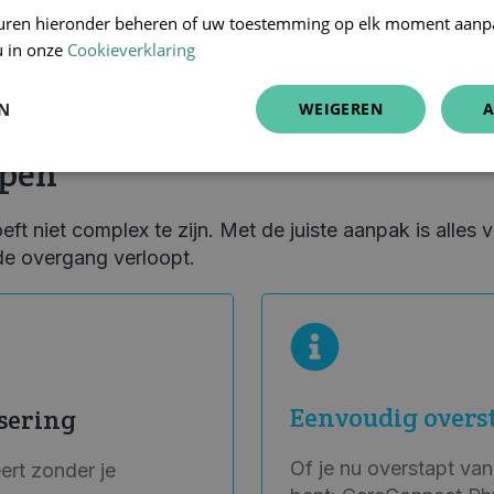
uren hieronder beheren of uw toestemming op elk moment aanp
u in onze
Cookieverklaring
EN
WEIGEREN
A
ppen
eft niet complex te zijn. Met de juiste aanpak is alles v
de overgang verloopt.
Eenvoudig overs
isering
Of je nu overstapt va
ert zonder je