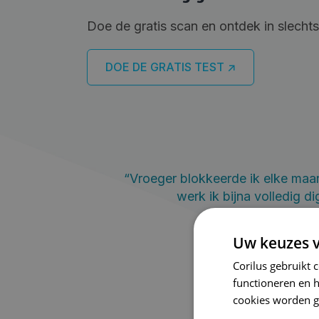
Doe de gratis scan en ontdek in slechts
DOE DE GRATIS TEST ↗
“Vroeger blokkeerde ik elke maa
werk ik bijna volledig d
Uw keuzes v
Corilus gebruikt 
functioneren en 
cookies worden g