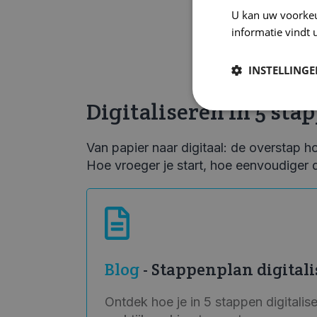
U kan uw voorke
informatie vindt 
INSTELLING
Digitaliseren in 5 sta
Van papier naar digitaal: de overstap ho
Hoe vroeger je start, hoe eenvoudiger 
Blog
- Stappenplan digital
Ontdek hoe je in 5 stappen digitalise