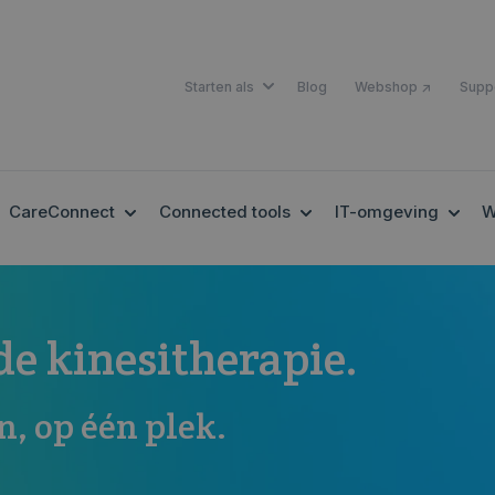
SHOW SUBMENU FOR STARTEN A
Starten als
Blog
Webshop ↗
Supp
OW SUBMENU FOR EHEALTH
SHOW SUBMENU FOR CARECONNECT
SHOW SUBMENU FOR 
SHOW
CareConnect
Connected tools
IT-omgeving
W
de kinesitherapie.
n, op één plek.