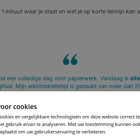
 1 minuut waar je staat en wat je op korte termijn kan
nd een volledige dag voor papierwerk. Vandaag is
all
igitaal. Mijn administratietijd is gedaald van meer da
Ontdek het volledige verhaal van Erine
oor cookies
cookies en vergelijkbare technologieën om deze website correct te
Erine Privé
het gebruik ervan te analyseren. Met uw toestemming kunnen ook
Kinesitherapeute
eplaatst om uw gebruikerservaring te verbeteren.