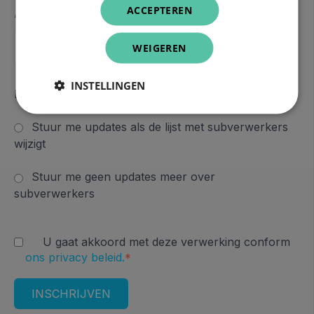
ACCEPTEREN
Achternaam
WEIGEREN
INSTELLINGEN
Duid hier je voorkeur aan
*
Stuur me updates als de lijst met subverwerkers
wijzigt
Stuur me geen updates meer over
subverwerkers
U gaat akkoord met deze verwerking conform
ons privacy beleid.
*